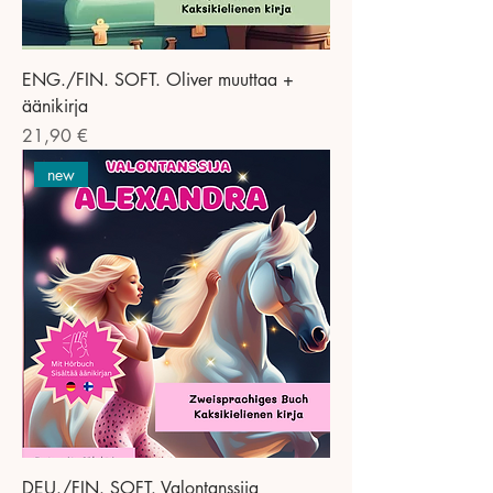
ENG./FIN. SOFT. Oliver muuttaa +
äänikirja
Preis
21,90 €
new
DEU./FIN. SOFT. Valontanssija