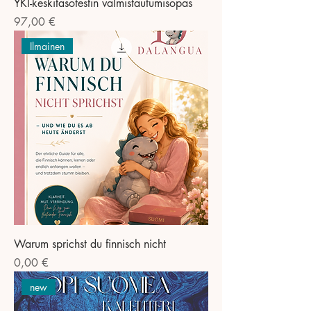
YKI-keskitasotestin valmistautumisopas
Preis
97,00 €
Ilmainen
Warum sprichst du finnisch nicht
Preis
0,00 €
new