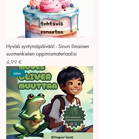
Hyvää syntymäpäivää! - Sinun ilmainen
suomenkielen oppimismateriaalisi
Preis
4,99 €
new