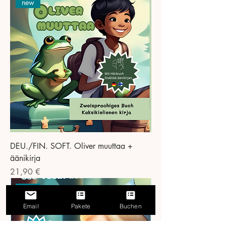
new
DEU./FIN. SOFT. Oliver muuttaa +
äänikirja
Preis
21,90 €
new
Email
Pakete
Buchen