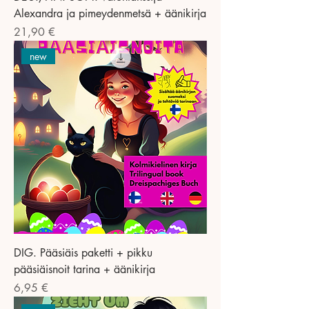
Alexandra ja pimeydenmetsä + äänikirja
Preis
21,90 €
new
DIG. Pääsiäis paketti + pikku
pääsiäisnoit tarina + äänikirja
Preis
6,95 €