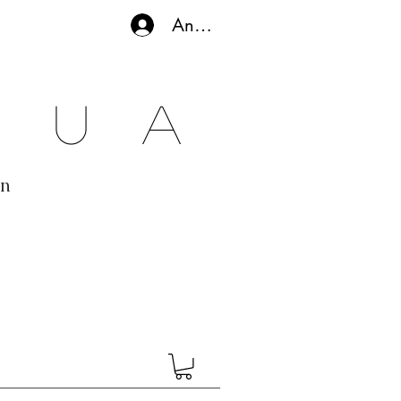
Anmelden
gua
en