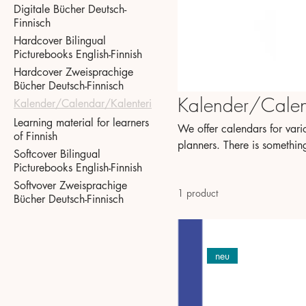
Digitale Bücher Deutsch-
Finnisch
Hardcover Bilingual
Picturebooks English-Finnish
Hardcover Zweisprachige
Bücher Deutsch-Finnisch
Kalender/Calen
Kalender/Calendar/Kalenteri
Learning material for learners
We offer calendars for vari
of Finnish
planners. There is something for everyone. Wir bieten Kalend
Softcover Bilingual
bieten Lernkalender, Schulkale
Picturebooks English-Finnish
tarjolla kalentereita eri tap
Softvover Zweisprachige
1 product
opetuskalentereita, koulukal
Bücher Deutsch-Finnisch
neu