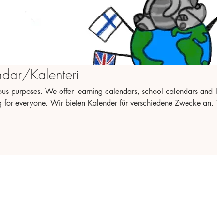
dar/Kalenteri
ous purposes. We offer learning calendars, school calendars and l
er für verschiedene Zwecke an. Wir
nder und Lebensplaner. Es ist für jeden etwas dabei. Meillä on
riesiin, joten jokaiselle löytyy jotakin. Meillä on tajolla
enterieita ja myös elämän suunnittelu kalenterita.