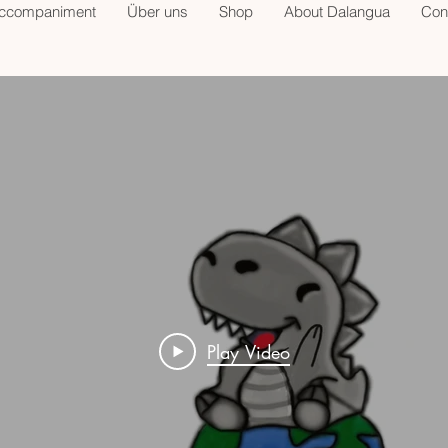
accompaniment
Über uns
Shop
About Dalangua
Con
Play Video