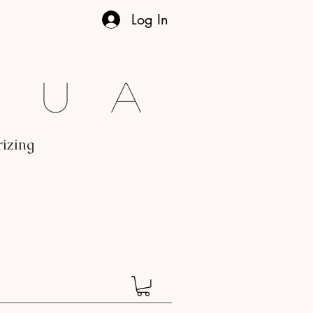
Log In
gua
rizing