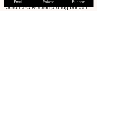
Email
Pakete
Buchen
Schon 3–5 Minuten pro Tag bringen
viel:
laut lesen
nachsprechen
eigene Sätze bilden
3) Wiederholung fest einplanen
Wiederholung ist der Turbo, nicht
„mehr Neues“.
4) Feedback nutzen
Mit Feedback verbessert sich
Aussprache und Ausdruck deutlich
schneller, weil Fehler früh korrigiert
werden.
5) Alltagsfokus