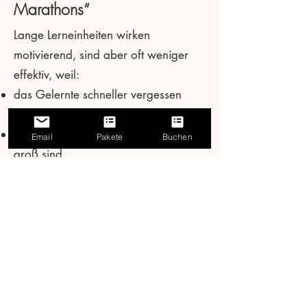
Marathons“
Lange Lerneinheiten wirken
motivierend, sind aber oft weniger
effektiv, weil:
das Gelernte schneller vergessen
wird
Pausen zwischen den Einheiten zu
Email
Pakete
Buchen
groß sind
kein natürlicher Bezug zum Alltag
entsteht
Regelmäßige kleine Einheiten sorgen
dagegen für stetigen Fortschritt.
Typische Fehler bei der