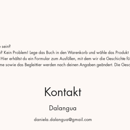
Geeign
dem K
auch o
Es ist
Verga
Dies i
Buch b
e sein?
deutsc
n? Kein Problem! Lege das Buch in den Warenkorb und wähle das Produkt 
ier erhältst du ein Formular zum Ausfüllen, mit dem wir die Geschichte fü
Tämä o
e sowie das Begleittier werden nach deinen Angaben geändert. Die Gesch
Tarina
Hyvä 
lohikä
Kontakt
joka k
unten
ystäv
Dalangua
kanss
unten
daniela.dalangua@gmail.com
lohik