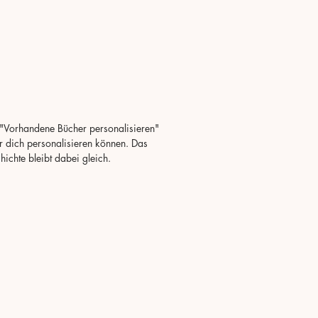
et ist es für Kinder ab
indergarten Alter, aber
ptimal für Finnischlerner.
 im Imperfekt (1.
ngenheit) geschrieben.
st ein Softcover Buch. Das
einhaltet ein Hörbuch in
h und finnisch.
"Vorhandene Bücher personalisieren"
r dich personalisieren können. Das
n kaksikieliinen kirja.
ichte bleibt dabei gleich.
 on saksaksi ja suomeksi.
ystävä Leo ja vihainen
ärme on tarina pojasta,
okee seikkailuja
maassa parhaan
änsä ravun nimeltä Klaran
a. Yhdessä he pelastavat
maan vihaiselta
äärmeeltä ystävyyden