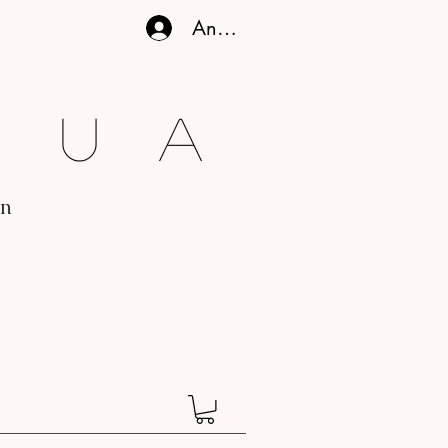
Anmelden
gua
en