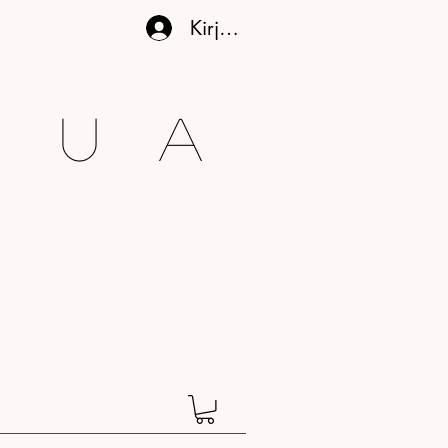
Kirjaudu
gua