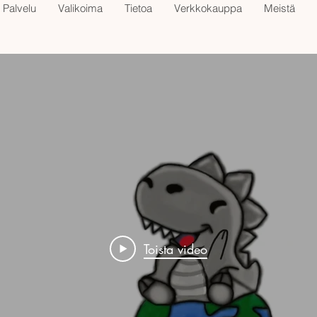
Palvelu
Valikoima
Tietoa
Verkkokauppa
Meistä
Toista video