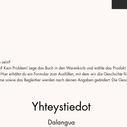
Fußspu
für Ba
keine
somit 
ein o
Finnis
Texten
Dies i
e sein?
Utelia
n? Kein Problem! Lege das Buch in den Warenkorb und wähle das Produkt 
on kak
ier erhältst du ein Formular zum Ausfüllen, mit dem wir die Geschichte fü
Tämä 
e sowie das Begleittier werden nach deinen Angaben geändert. Die Gesch
nimel
parha
nallek
Yhteystiedot
jotka
seikka
menev
Dalangua
tutust