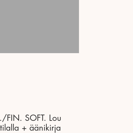
./FIN. SOFT. Lou
ilalla + äänikirja