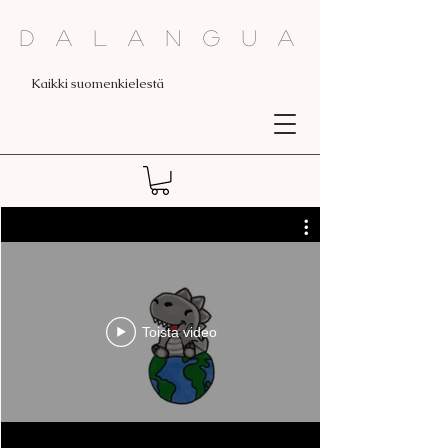
Dalangua
Kaikki suomenkielestä
Toista video