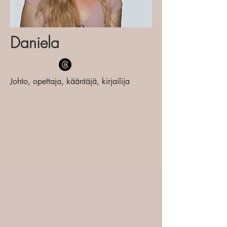
Daniela
Johto, opettaja, kääntäjä, kirjailija