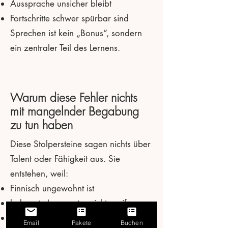
Aussprache unsicher bleibt
Fortschritte schwer spürbar sind
Sprechen ist kein „Bonus“, sondern
ein zentraler Teil des Lernens.
Warum diese Fehler nichts
mit mangelnder Begabung
zu tun haben
Diese Stolpersteine sagen nichts über
Talent oder Fähigkeit aus. Sie
entstehen, weil:
Finnisch ungewohnt ist
bekannte Lernmuster nicht greifen
falsche Erwartungen bestehen
Email
Pakete
Buchen