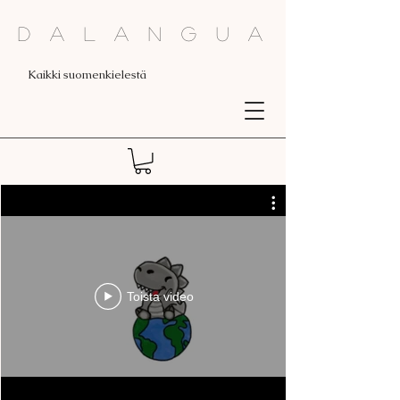
Dalangua
Kaikki suomenkielestä
Toista video