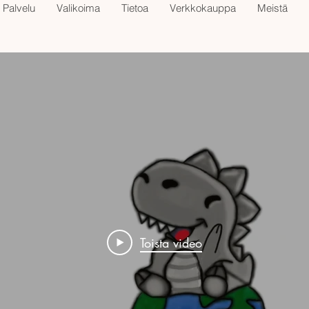
Palvelu
Valikoima
Tietoa
Verkkokauppa
Meistä
Toista video