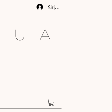
Kirjaudu
gua