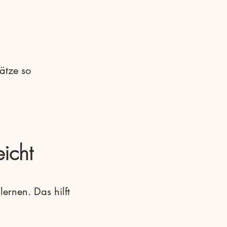
ätze so
icht
ernen. Das hilft