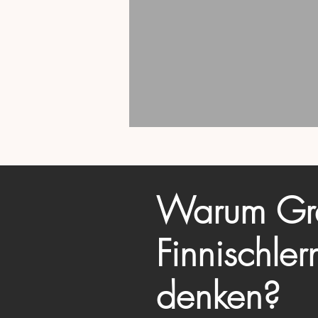
Warum Gra
Finnischler
denken?