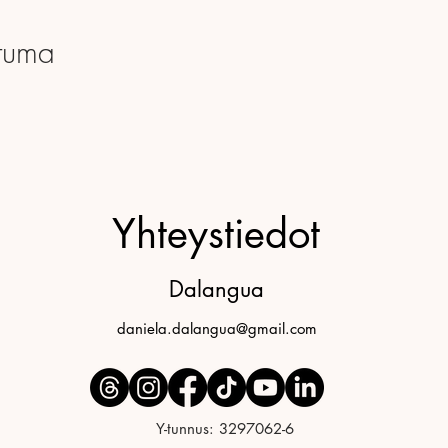
tuma
Yhteystiedot
Dalangua
daniela.dalangua@gmail.com
Y-tunnus: 3297062-6