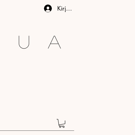
Kirjaudu
gua