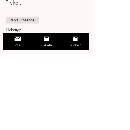
Tickets
Verkauf beendet
Tickettyp
Prostunde A1
Email
Pakete
Buchen
Mehr Infos
Preis
0,00 €
Diese Veranstaltung teilen