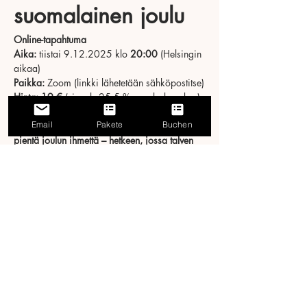
suomalainen joulu
Online-tapahtuma
Aika:
 tiistai 9.12.2025 klo 
20:00
 (Helsingin 
aikaa)
Paikka:
 Zoom (linkki lähetetään sähköpostitse)
Hinta:
19 €
 (sis. alv 25,5 % + palvelumaksu)
Email
Pakete
Buchen
Tule mukaan kokemaan valoa, lämpöä ja 
pientä joulun ihmettä – hetkeen, jossa talven 
hiljainen taika kantaa suomalaisen joulun 
tunnelmaa.
Mehr anzeigen
Diese Veranstaltung teilen