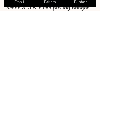
Email
Pakete
Buchen
Schon 3–5 Minuten pro Tag bringen
viel:
laut lesen
nachsprechen
eigene Sätze bilden
3) Wiederholung fest einplanen
Wiederholung ist der Turbo, nicht
„mehr Neues“.
4) Feedback nutzen
Mit Feedback verbessert sich
Aussprache und Ausdruck deutlich
schneller, weil Fehler früh korrigiert
werden.
5) Alltagsfokus