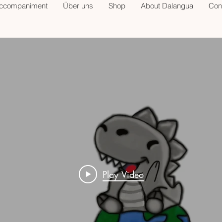
accompaniment
Über uns
Shop
About Dalangua
Con
Play Video