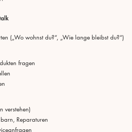
talk
ten („Wo wohnst du?“, „Wie lange bleibst du?“)
odukten fragen
llen
en
 verstehen)
barn, Reparaturen
viceanfragen