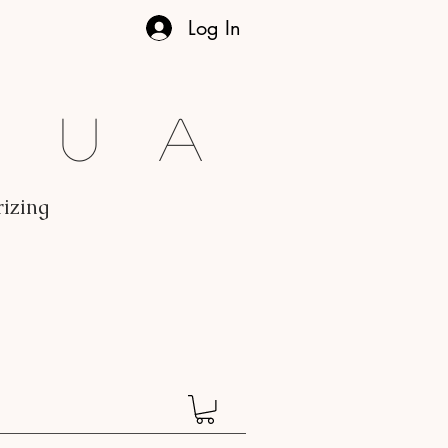
Log In
gua
rizing