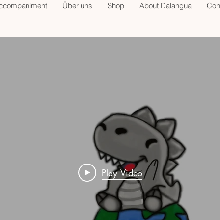
accompaniment
Über uns
Shop
About Dalangua
Con
Play Video