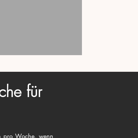
che für
den pro Woche, wenn