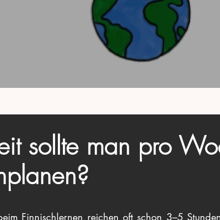
eit sollte man pro Wo
inplanen?
e beim Finnischlernen reichen oft schon 3–5 Stun