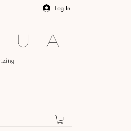
Log In
gua
rizing